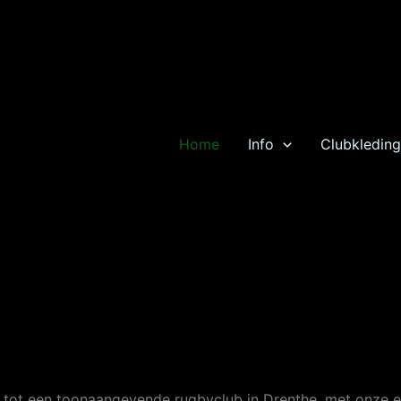
Home
Info
Clubkleding
d tot een toonaangevende rugbyclub in Drenthe, met onze ei