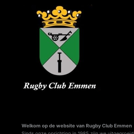
Ga
naar
de
inhoud
Welkom op de website van Rugby Club Emmen
Sinds onze oprichting in 1985 zijn we uitgegroei